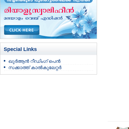
Special Links
ഖുർആൻ റീഡിംഗ് പെൻ
സക്കാത്ത് കാൽകുലേറ്റർ