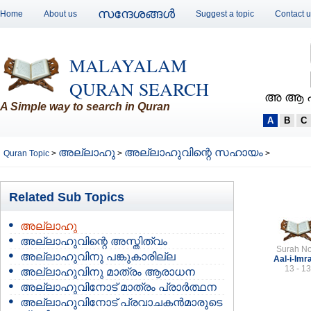
സന്ദേശങ്ങള്‍
Home
About us
Suggest a topic
Contact 
MALAYALAM
QURAN SEARCH
അ ആ 
A Simple way to search in Quran
A
B
C
അല്ലാഹു
അല്ലാഹുവിന്റെ സഹായം
Quran Topic
>
>
>
Related Sub Topics
അല്ലാഹു
അല്ലാഹുവിന്റെ അസ്തിത്വം
Surah No
അല്ലാഹുവിനു പങ്കുകാരില്ല
Aal-i-Imr
13 - 13
അല്ലാഹുവിനു മാത്രം ആരാധന
അല്ലാഹുവിനോട് മാത്രം പ്രാര്‍ത്ഥന
അല്ലാഹുവിനോട് പ്രവാചകന്‍മാരുടെ