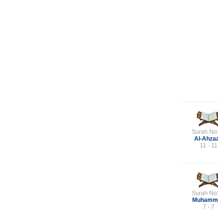
Surah No
Al-Ahza
11 - 11
Surah No
Muhamm
7 - 7