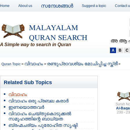
സന്ദേശങ്ങള്‍
Home
About us
Suggest a topic
Contact 
MALAYALAM
QURAN SEARCH
അ ആ 
A Simple way to search in Quran
A
B
C
വിവാഹം
രണ്ടുപ്രാവശ്യം മോചിപ്പിച്ച സ്ത്രീ
Quran Topic
>
>
>
Related Sub Topics
വിവാഹം
വിവാഹം ഒരു പ്രബല കരാര്‍
Surah No
ഇണയൊത്തവര്‍
Al-Baqa
230 - 2
വിവാഹം ചെയ്തുകൊടുക്കല്‍
സമൂഹത്തിന്റെ ബാധ്യത
ബ്രഹ്മചര്യം പുരോഹിത സൃഷ്ടി