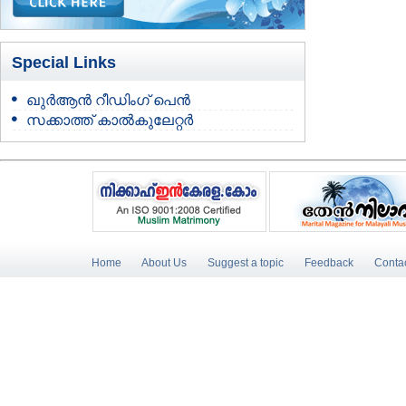
Special Links
ഖുർആൻ റീഡിംഗ് പെൻ
സക്കാത്ത് കാൽകുലേറ്റർ
Home
About Us
Suggest a topic
Feedback
Conta