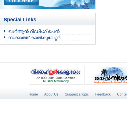
Special Links
ഖുർആൻ റീഡിംഗ് പെൻ
സക്കാത്ത് കാൽകുലേറ്റർ
Home
About Us
Suggest a topic
Feedback
Conta