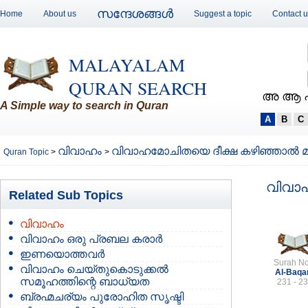
സന്ദേശങ്ങള്‍
Home
About us
Suggest a topic
Contact 
MALAYALAM
QURAN SEARCH
അ ആ 
A Simple way to search in Quran
A
B
C
വിവാഹം
വിവാഹമോചിതയെ ദീക്ഷ കഴിഞ്ഞാല്‍ മാ
Quran Topic
>
>
വിവാഹ
Related Sub Topics
വിവാഹം
വിവാഹം ഒരു പ്രബല കരാര്‍
ഇണയൊത്തവര്‍
Surah No
വിവാഹം ചെയ്തുകൊടുക്കല്‍
Al-Baqa
സമൂഹത്തിന്റെ ബാധ്യത
231 - 2
ബ്രഹ്മചര്യം പുരോഹിത സൃഷ്ടി