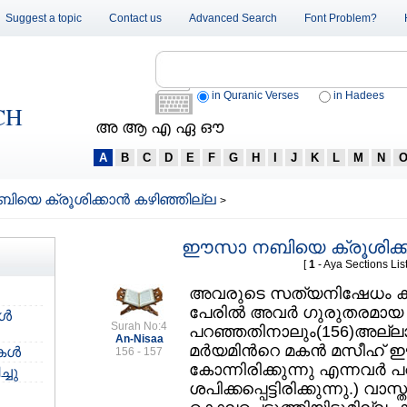
Suggest a topic
Contact us
Advanced Search
Font Problem?
in Quranic Verses
in Hadees
CH
അ ആ എ ഏ ഔ
A
B
C
D
E
F
G
H
I
J
K
L
M
N
െ ക്രൂശിക്കാന്‍ കഴിഞ്ഞില്ല
>
ഈസാ നബിയെ ക്രൂശിക്കാ
[
1
- Aya Sections List
അവരുടെ സത്യനിഷേധം കാര
പേരില്‍ അവര്‍ ഗുരുതരമാ
്‍
Surah No:4
പറഞ്ഞതിനാലും(156)അല്ലാ
An-Nisaa
മര്‍യമിന്‍റെ മകന്‍ മസീഹ്
ള്‍
156 - 157
കോന്നിരിക്കുന്നു എന്നവര്‍
്ചു
ശപിക്കപ്പെട്ടിരിക്കുന്നു.) വ