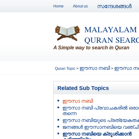
സന്ദേശങ്ങള്‍
Home
About us
MALAYALAM
QURAN SEAR
A Simple way to search in Quran
ഈസാ നബി
ഈസാ നബിയ
Quran Topic
>
>
Related Sub Topics
ഈസാ നബി
ഈസാ നബി പ്രവാചകരില്‍ ഒരാള
തന്നെ
ഈസാ നബിയുടെ പ്രത്യേകതക
ജനങ്ങള്‍ ഈസാനബിയെ വഞ്ചിച
ഈസാ നബിയെ ക്രൂശിക്കാന്‍