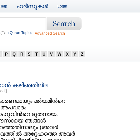
ഹദീസുകള്‍
Help
Login
in Quran Topics
Advanced Search
O
P
Q
R
S
T
U
V
W
X
Y
Z
ന്‍ കഴിഞ്ഞില്ല
ed ]
ണമായും മര്‍യമിന്‍റെ
യ അപവാദം
ഹുവിന്‍റെ ദൂതനായ,
‌ ഈസായെ ഞങ്ങള്‍
 പറഞ്ഞതിനാലും (അവര്‍
ാസ്തവത്തില്‍ അദ്ദേഹത്തെ അവര്‍