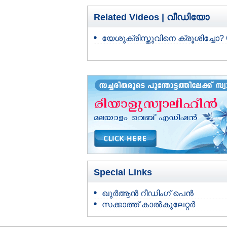
Related Videos |
വീഡിയോ
യേശുക്രിസ്തുവിനെ ക്രൂശിച്ചോ? 
Special Links
ഖുർആൻ റീഡിംഗ് പെൻ
സക്കാത്ത് കാൽകുലേറ്റർ