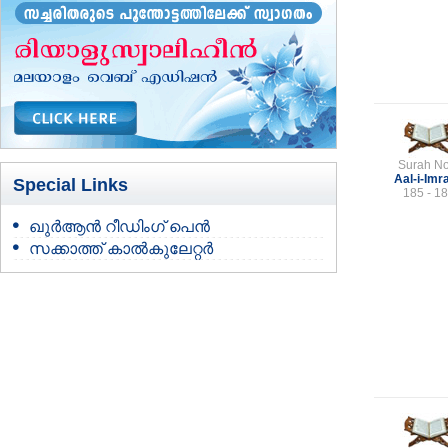
Surah No
Aal-i-Imr
Special Links
185 - 1
ഖുർആൻ റീഡിംഗ് പെൻ
സക്കാത്ത് കാൽകുലേറ്റർ