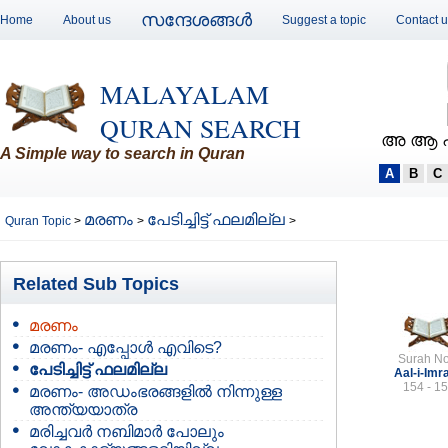
സന്ദേശങ്ങള്‍
Home
About us
Suggest a topic
Contact 
MALAYALAM
QURAN SEARCH
അ ആ 
A Simple way to search in Quran
A
B
C
മരണം
പേടിച്ചിട്ട് ഫലമില്ല
Quran Topic
>
>
>
Related Sub Topics
മരണം
മരണം- എപ്പോള്‍ എവിടെ?
Surah No
പേടിച്ചിട്ട് ഫലമില്ല
Aal-i-Imr
154 - 1
മരണം- അഡംഭരങ്ങളില്‍ നിന്നുള്ള
അന്ത്യയാത്ര
മരിച്ചവര്‍ നബിമാര്‍ പോലും