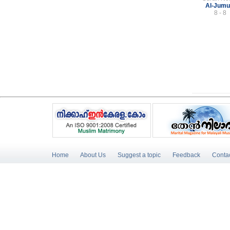
Al-Jumu
8 - 8
Home
About Us
Suggest a topic
Feedback
Conta