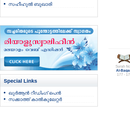
സഹീഹുല്‍ ബുഖാരി
Surah No
Al-Baqa
177 - 1
Special Links
ഖുർആൻ റീഡിംഗ് പെൻ
സക്കാത്ത് കാൽകുലേറ്റർ