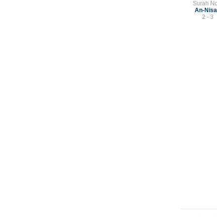
Surah No
An-Nis
2 - 3