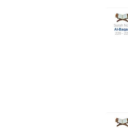
Surah No
Al-Baqa
220 - 2