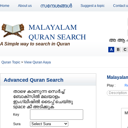
സന്ദേശങ്ങള്‍
Home
About us
Suggest a topic
Contact 
MALAYALAM
QURAN SEARCH
അ ആ 
A Simple way to search in Quran
A
B
C
Quran Topic
>
View Quran Aaya
Malayalam
Advanced Quran Search
Play
:
Re
താഴെ കാണുന്ന സെര്‍ച്ച്‌
ബോക്സില്‍ മലയാളം
ഇംഗ്ലീഷില്‍ ടൈപ്പ് ചെയ്തു
space കീ അടിക്കുക
M
Key
Sura