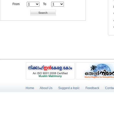
From
To
Home
About Us
Suggest a topic
Feedback
Conta