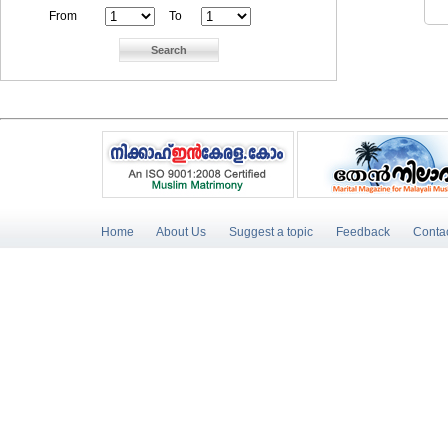
From
To
Home
About Us
Suggest a topic
Feedback
Conta