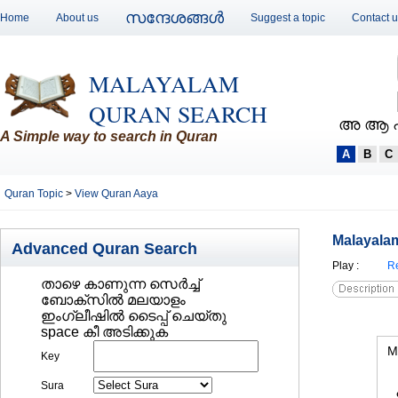
സന്ദേശങ്ങള്‍
Home
About us
Suggest a topic
Contact 
MALAYALAM
QURAN SEARCH
അ ആ 
A Simple way to search in Quran
A
B
C
Quran Topic
>
View Quran Aaya
Malayalam
Advanced Quran Search
Play
:
Re
താഴെ കാണുന്ന സെര്‍ച്ച്‌
ബോക്സില്‍ മലയാളം
ഇംഗ്ലീഷില്‍ ടൈപ്പ് ചെയ്തു
space കീ അടിക്കുക
M
Key
Sura