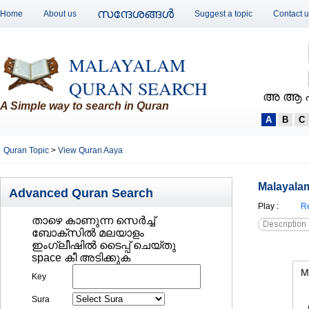
സന്ദേശങ്ങള്‍
Home
About us
Suggest a topic
Contact 
MALAYALAM
QURAN SEARCH
അ ആ 
A Simple way to search in Quran
A
B
C
Quran Topic
>
View Quran Aaya
Malayalam
Advanced Quran Search
Play
:
Re
താഴെ കാണുന്ന സെര്‍ച്ച്‌
ബോക്സില്‍ മലയാളം
ഇംഗ്ലീഷില്‍ ടൈപ്പ് ചെയ്തു
space കീ അടിക്കുക
M
Key
Sura