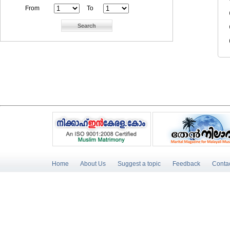
From
To
Home
About Us
Suggest a topic
Feedback
Conta