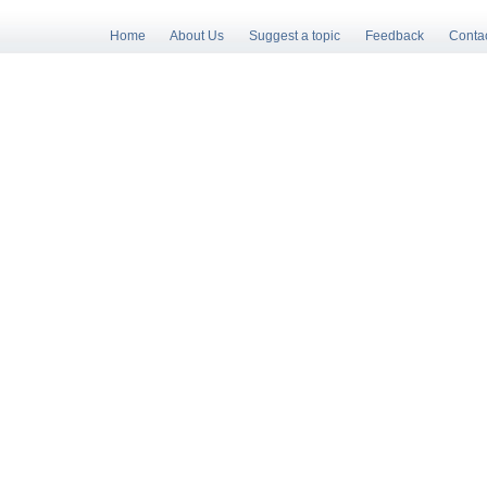
Home
About Us
Suggest a topic
Feedback
Conta