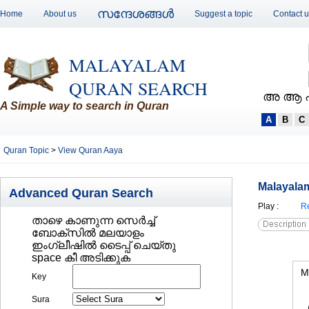
സന്ദേശങ്ങള്‍
Home
About us
Suggest a topic
Contact 
MALAYALAM
QURAN SEARCH
അ ആ 
A Simple way to search in Quran
A
B
C
Quran Topic
>
View Quran Aaya
Malayalam
Advanced Quran Search
Play
:
Re
താഴെ കാണുന്ന സെര്‍ച്ച്‌
ബോക്സില്‍ മലയാളം
ഇംഗ്ലീഷില്‍ ടൈപ്പ് ചെയ്തു
space കീ അടിക്കുക
M
Key
Sura