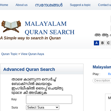
സന്ദേശങ്ങള്‍
Home
About us
Suggest a topic
Contact 
MALAYALAM
QURAN SEARCH
അ ആ 
A Simple way to search in Quran
A
B
C
Quran Topic
>
View Quran Aaya
Malayalam
Advanced Quran Search
Play
:
Re
താഴെ കാണുന്ന സെര്‍ച്ച്‌
ബോക്സില്‍ മലയാളം
ഇംഗ്ലീഷില്‍ ടൈപ്പ് ചെയ്തു
space കീ അടിക്കുക
M
Key
Sura