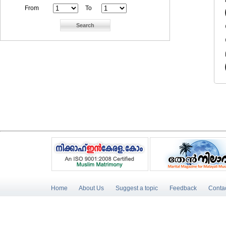
From
To
Home
About Us
Suggest a topic
Feedback
Conta