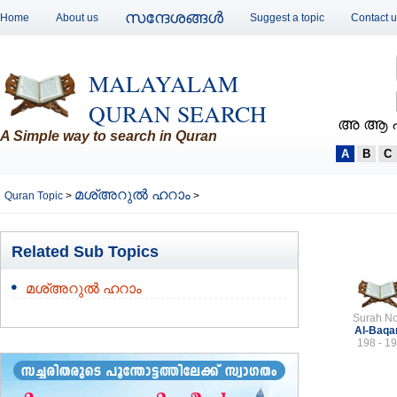
സന്ദേശങ്ങള്‍
Home
About us
Suggest a topic
Contact 
MALAYALAM
QURAN SEARCH
അ ആ 
A Simple way to search in Quran
A
B
C
മശ്അറുല്‍ ഹറാം
Quran Topic
>
>
Related Sub Topics
മശ്അറുല്‍ ഹറാം
Surah No
Al-Baqa
198 - 1