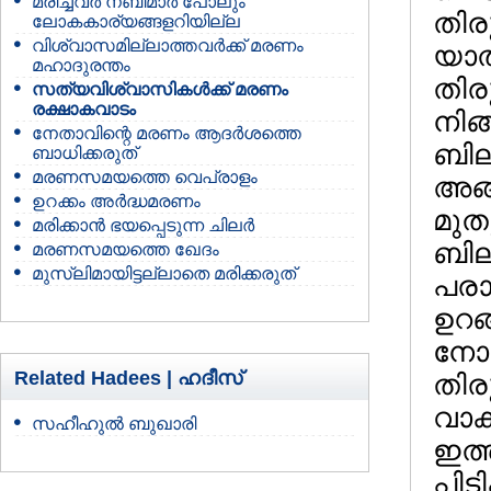
മരിച്ചവര്‍ നബിമാര്‍ പോലും
തിര
ലോകകാര്യങ്ങളറിയില്ല
വിശ്വാസമില്ലാത്തവര്‍ക്ക് മരണം
യാത്
മഹാദുരന്തം
തിര
സത്യവിശ്വാസികള്‍ക്ക് മരണം
രക്ഷാകവാടം
നിങ്
നേതാവിന്റെ മരണം ആദര്‍ശത്തെ
ബില
ബാധിക്കരുത്
മരണസമയത്തെ വെപ്രാളം
അങ്
ഉറക്കം അര്‍ദ്ധമരണം
മുത
മരിക്കാന്‍ ഭയപ്പെടുന്ന ചിലര്‍
ബില
മരണസമയത്തെ ഖേദം
മുസ്ലിമായിട്ടല്ലാതെ മരിക്കരുത്
പരാ
ഉറങ്
നോക്
Related Hadees |
ഹദീസ്
തിര
വാക
സഹീഹുല്‍ ബുഖാരി
ഇത്
പിട