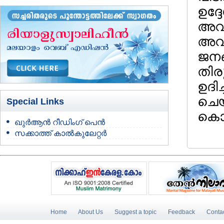
ഉദ്ദ
അവന്
അവയ
ജനങ്
തിര
ഉദി
ചെയ
Special Links
കൊണ്
ഖുർആൻ റീഡിംഗ് പെൻ
സക്കാത്ത് കാൽകുലേറ്റർ
Home
About Us
Suggest a topic
Feedback
Conta