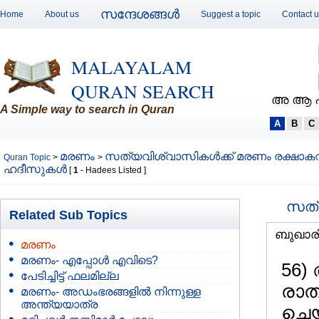
സന്ദേശങ്ങള്‍
Home
About us
Suggest a topic
Contact 
MALAYALAM
QURAN SEARCH
അ ആ 
A Simple way to search in Quran
A
B
C
മരണം
സത്യവിശ്വാസികള്‍ക്ക് മരണം രക്ഷാക
Quran Topic
>
>
ഹദീസുകള്‍
[
1
- Hadees Listed ]
സത്യ
Related Sub Topics
ബുഖാര
മരണം
മരണം- എപ്പോള്‍ എവിടെ?
56)
പേടിച്ചിട്ട് ഫലമില്ല
രാത
മരണം- അഡംഭരങ്ങളില്‍ നിന്നുള്ള
അന്ത്യയാത്ര
ചെയ