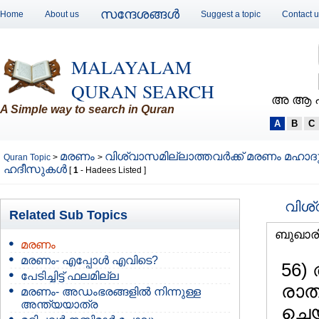
സന്ദേശങ്ങള്‍
Home
About us
Suggest a topic
Contact 
MALAYALAM
QURAN SEARCH
അ ആ 
A Simple way to search in Quran
A
B
C
മരണം
വിശ്വാസമില്ലാത്തവര്‍ക്ക് മരണം മഹാദു
Quran Topic
>
>
ഹദീസുകള്‍
[
1
- Hadees Listed ]
വിശ്
Related Sub Topics
ബുഖാര
മരണം
മരണം- എപ്പോള്‍ എവിടെ?
56)
പേടിച്ചിട്ട് ഫലമില്ല
രാത
മരണം- അഡംഭരങ്ങളില്‍ നിന്നുള്ള
അന്ത്യയാത്ര
ചെയ