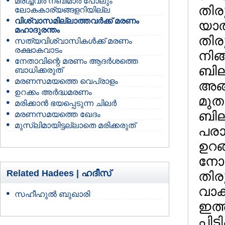
മരിച്ചവര്‍ നബിമാര്‍ പോലും
തിര
ലോകകാര്യങ്ങളറിയില്ല
വിശ്വാസമില്ലാത്തവര്‍ക്ക് മരണം
യാത്
മഹാദുരന്തം
തിര
സത്യവിശ്വാസികള്‍ക്ക് മരണം
രക്ഷാകവാടം
നിങ്
നേതാവിന്റെ മരണം ആദര്‍ശത്തെ
ബില
ബാധിക്കരുത്
മരണസമയത്തെ വെപ്രാളം
അങ്
ഉറക്കം അര്‍ദ്ധമരണം
മുത
മരിക്കാന്‍ ഭയപ്പെടുന്ന ചിലര്‍
ബില
മരണസമയത്തെ ഖേദം
മുസ്ലിമായിട്ടല്ലാതെ മരിക്കരുത്
പരാ
ഉറങ്
നോക്
Related Hadees |
ഹദീസ്
തിര
വാക
സഹീഹുല്‍ ബുഖാരി
ഇത്
പിട