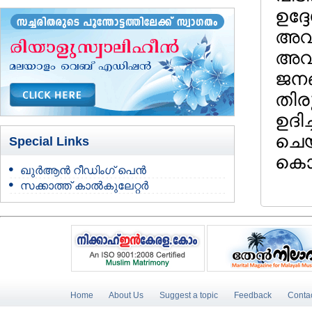
ഉദ്ദ
അവന്
അവയ
ജനങ്
തിര
ഉദി
ചെയ
Special Links
കൊണ്
ഖുർആൻ റീഡിംഗ് പെൻ
സക്കാത്ത് കാൽകുലേറ്റർ
Home
About Us
Suggest a topic
Feedback
Conta